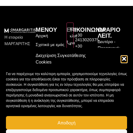
ΜΕΝΟΥ
ΕΠΙΚΟΙΝΩΝΙΑ
ΩΡΑΡΙΟ
Κάντε
ΛΕΙΤ.
+30
Αρχική
κλικ
Η εταιρεία
2413020375
Δευτέρα -
για
ΜΑΡΓΑΡΙΤΗΣ
Σχετικά με εμάς
+30
Παρασκευή:
να
ΚΑΤΑΣΚΕΥΑΣΤΙΚΗ
6976174560
Υπηρεσίες
9:00π.μ.–
Διαχείριση Συγκατάθεσης
αποδεχτείτε
ιδρύθηκε το
margaritisete@gmail.com
9:00μ.μ
Cookies
Έργα
2010 από τον
cookies
Μεγάλου
Σάββατο:
Διπλωματούχο
εμπορικής
Συνεργάτες
Αλεξάνδρου
Για να παρέχουμε την καλύτερη εμπειρία, χρησιμοποιούμε τεχνολογίες όπως
9:00π.μ.–
31, 41222,
Πολιτικό
προώθησης
cookies για την αποθήκευση ή/και την πρόσβαση σε πληροφορίες
Επικοινωνία
Λάρισα
3:00μ.μ
Μηχανικό
και
συσκευών. Η συγκατάθεση για τις εν λόγω τεχνολογίες θα μας επιτρέψει να
Μαργαρίτης
Βασίλειο
επεξεργαστούμε δεδομένα προσωπικού χαρακτήρα, όπως συμπεριφορά
να
Κυριακή:
Κατασκευαστική
περιήγησης ή μοναδικά αναγνωριστικά σε αυτόν τον ιστότοπο. Η μη
Μαργαρίτη,
Κλειστά
ενεργοποιήσετε
E.Ε.
συγκατάθεση ή η ανάκληση της συγκατάθεσης, μπορεί να επηρεάσει
απόφοιτο της
αυτό
Vasilis
αρνητικά ορισμένες λειτουργίες και δυνατότητες.
Πολυτεχνικής
Margaritis
το
Σχολής του
περιεχόμενο
Πανεπιστημίου
Αποδοχή
Θεσσαλίας.