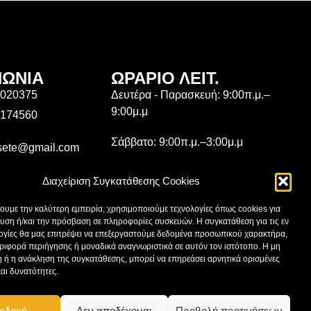
ΝΩΝΙΑ
ΩΡΑΡΙΟ ΛΕΙΤ.
3020375
Δευτέρα - Παρασκευή: 9:00π.μ.–
9:00μ.μ
6174560
Σάββατο: 9:00π.μ.–3:00μ.μ
isete@gmail.com
Κυριακή: Κλειστά
Αλεξάνδρου 31,
Διαχείριση Συγκατάθεσης Cookies
άρισα
χουμε την καλύτερη εμπειρία, χρησιμοποιούμε τεχνολογίες όπως cookies για
υση ή/και την πρόσβαση σε πληροφορίες συσκευών. Η συγκατάθεση για τις εν
ης Κατασκευαστική
ογίες θα μας επιτρέψει να επεξεργαστούμε δεδομένα προσωπικού χαρακτήρα,
ε
ιφορά περιήγησης ή μοναδικά αναγνωριστικά σε αυτόν τον ιστότοπο. Η μη
 ή η ανάκληση της συγκατάθεσης, μπορεί να επηρεάσει αρνητικά ορισμένες
και δυνατότητες.
rgaritis
οδοχή
Δεν αποδέχομαι
Προβολή προτιμήσεων