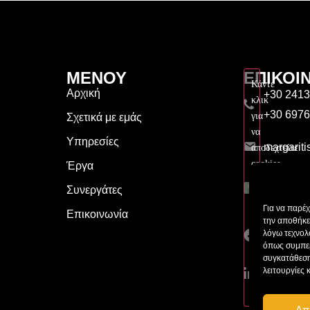
ΜΕΝΟΥ
ΕΠΙΚΟΙ
Κάντε
Αρχική
+30 241
κλικ
+30 697
για
Σχετικά με εμάς
να
Υπηρεσίες
margarit
αποδεχτείτε
cookies
Έργα
Μεγάλου 
εμπορικής
Συνεργάτες
41222, Λ
προώθησης
Για να παρέ
και
Επικοινωνία
την αποθήκε
Μαργαρίτ
να
λόγω τεχνολ
E.Ε.
ενεργοποιήσετ
όπως συμπερ
συγκατάθεση
αυτό
λειτουργίες 
Vasilis Ma
το
περιεχόμενο
Απ