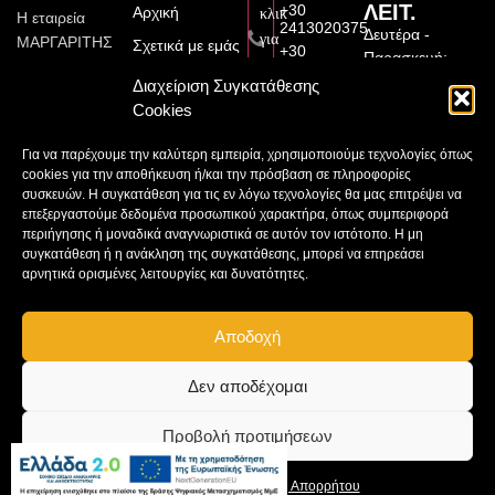
ΛΕΙΤ.
+30
Αρχική
κλικ
Η εταιρεία
2413020375
Δευτέρα -
για
ΜΑΡΓΑΡΙΤΗΣ
Σχετικά με εμάς
+30
Παρασκευή:
να
ΚΑΤΑΣΚΕΥΑΣΤΙΚΗ
6976174560
Υπηρεσίες
9:00π.μ.–
Διαχείριση Συγκατάθεσης
αποδεχτείτε
ιδρύθηκε το
margaritisete@gmail.com
9:00μ.μ
Cookies
Έργα
2010 από τον
cookies
Μεγάλου
Σάββατο:
Διπλωματούχο
εμπορικής
Συνεργάτες
Αλεξάνδρου
Για να παρέχουμε την καλύτερη εμπειρία, χρησιμοποιούμε τεχνολογίες όπως
9:00π.μ.–
31, 41222,
Πολιτικό
προώθησης
cookies για την αποθήκευση ή/και την πρόσβαση σε πληροφορίες
Επικοινωνία
Λάρισα
3:00μ.μ
Μηχανικό
και
συσκευών. Η συγκατάθεση για τις εν λόγω τεχνολογίες θα μας επιτρέψει να
Μαργαρίτης
Βασίλειο
επεξεργαστούμε δεδομένα προσωπικού χαρακτήρα, όπως συμπεριφορά
να
Κυριακή:
Κατασκευαστική
περιήγησης ή μοναδικά αναγνωριστικά σε αυτόν τον ιστότοπο. Η μη
Μαργαρίτη,
Κλειστά
ενεργοποιήσετε
E.Ε.
συγκατάθεση ή η ανάκληση της συγκατάθεσης, μπορεί να επηρεάσει
απόφοιτο της
αυτό
Vasilis
αρνητικά ορισμένες λειτουργίες και δυνατότητες.
Πολυτεχνικής
Margaritis
το
Σχολής του
περιεχόμενο
Πανεπιστημίου
Αποδοχή
Θεσσαλίας.
Δεν αποδέχομαι
Προβολή προτιμήσεων
Copyright © 2026 | Powered by
Πολιτική Απορρήτου
Πολιτική Cookies
Pasteque
Πολιτική Cookies
Δήλωση Απορρήτου