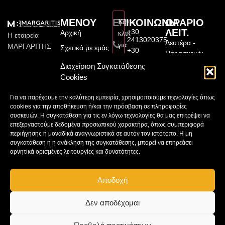
ΜΕΝΟΥ
ΕΠΙΚΟΙΝΩΝΙΑ
ΩΡΑΡΙΟ
Κάντε
ΛΕΙΤ.
+30
Αρχική
κλικ
Η εταιρεία
2413020375
Δευτέρα -
για
ΜΑΡΓΑΡΙΤΗΣ
Σχετικά με εμάς
+30
Παρασκευή:
να
ΚΑΤΑΣΚΕΥΑΣΤΙΚΗ
6976174560
Υπηρεσίες
9:00π.μ.–
Διαχείριση Συγκατάθεσης
αποδεχτείτε
ιδρύθηκε το
margaritisete@gmail.com
9:00μ.μ
Cookies
Έργα
2010 από τον
cookies
Μεγάλου
Σάββατο:
Διπλωματούχο
εμπορικής
Συνεργάτες
Αλεξάνδρου
Για να παρέχουμε την καλύτερη εμπειρία, χρησιμοποιούμε τεχνολογίες όπως
9:00π.μ.–
31, 41222,
Πολιτικό
προώθησης
cookies για την αποθήκευση ή/και την πρόσβαση σε πληροφορίες
Επικοινωνία
Λάρισα
3:00μ.μ
Μηχανικό
και
συσκευών. Η συγκατάθεση για τις εν λόγω τεχνολογίες θα μας επιτρέψει να
Μαργαρίτης
Βασίλειο
επεξεργαστούμε δεδομένα προσωπικού χαρακτήρα, όπως συμπεριφορά
να
Κυριακή:
Κατασκευαστική
περιήγησης ή μοναδικά αναγνωριστικά σε αυτόν τον ιστότοπο. Η μη
Μαργαρίτη,
Κλειστά
ενεργοποιήσετε
E.Ε.
συγκατάθεση ή η ανάκληση της συγκατάθεσης, μπορεί να επηρεάσει
απόφοιτο της
αυτό
Vasilis
αρνητικά ορισμένες λειτουργίες και δυνατότητες.
Πολυτεχνικής
Margaritis
το
Σχολής του
περιεχόμενο
Πανεπιστημίου
Αποδοχή
Θεσσαλίας.
Δεν αποδέχομαι