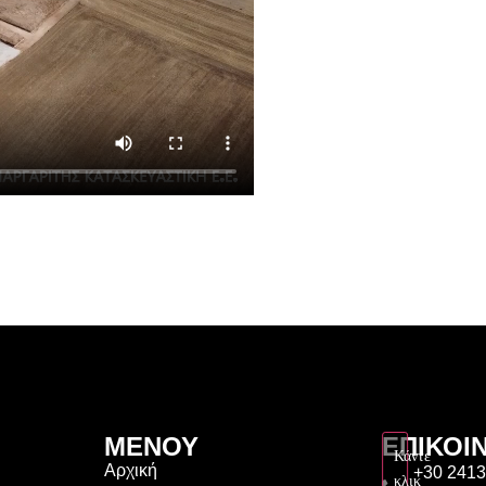
ΜΕΝΟΥ
ΕΠΙΚΟΙ
Κάντε
Αρχική
+30 241
κλικ